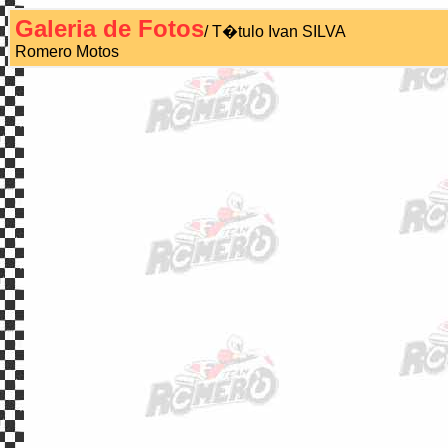
Galeria de Fotos
/ T�tulo Ivan SILVA
Romero Motos